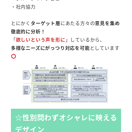
・社内協力
とにかく
ターゲット層
にあたる方々の
意見を集め
徹底的に分析！
「
欲しいという声を形に
」しているから、
多様なニーズにがっつり対応を可能
としています
☆性別問わずオシャレに映える
デザイン