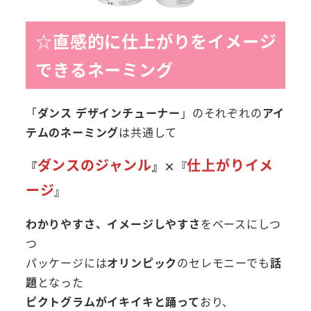
☆直感的に仕上がりをイメージ
できるネーミング
「
ダンス デザインチューナー
」のそれぞれの
アイ
テムのネーミング
は共通して
ダンスのジャンル
仕上がりイメ
『
』
×『
ージ
』
わかりやすさ、イメージしやすさ
をベースにしつ
つ
パッケージには
オリンピック
のセレモニーでも
話
題
となった
ピクトグラムがイキイキと踊って
おり、