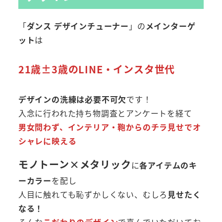
「
ダンス デザインチューナー
」の
メインターゲ
ット
は
21歳±3歳のLINE・インスタ世代
デザインの洗練は必要不可欠
です！
入念に行われた持ち物調査とアンケートを経て
男女問わず、インテリア・鞄からのチラ見せでオ
シャレに映える
モノトーン×メタリック
に
各アイテムのキ
ーカラー
を配し
人目に触れても恥ずかしくない、むしろ
見せたく
なる！
そんな
こだわりのデザイン
で喜んでいただいてお