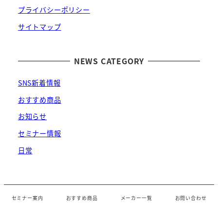
プライバシーポリシー
サイトマップ
NEWS CATEGORY
SNS新着情報
おすすめ商品
お知らせ
セミナー情報
日常
セミナー案内
おすすめ商品
メーカー一覧
お問い合わせ
©2020 friendship ring.