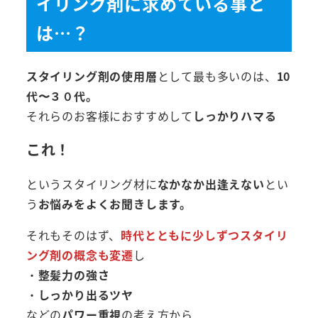
イリング剤に求めている事と
は…？
スタイリング剤の使用層
として最も多いのは、
10
代〜３０代。
それらのお客様におすすめして
しっかりハマる
これ！
というスタイリング材に
なかなか出逢えない
とい
う
お悩みをよくお聞きします。
それもそのはず、
時代とともに少しずつスタイリ
ング剤の概念も変遷
し
・
整髪力の強さ
・
しっかり出るツヤ
などの
パワー重視
の考え方から