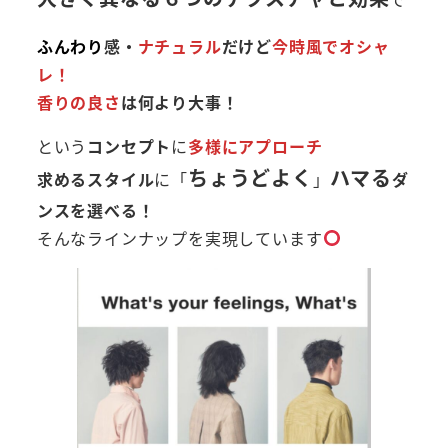
ふんわり
感・
ナチュラル
だけど
今時風でオシャ
レ！
香りの良さ
は何より大事！
という
コンセプト
に
多様にアプローチ
ちょうどよく
ハマる
求めるスタイル
に「
」
ダ
ンスを選べる！
そんなラインナップを実現しています