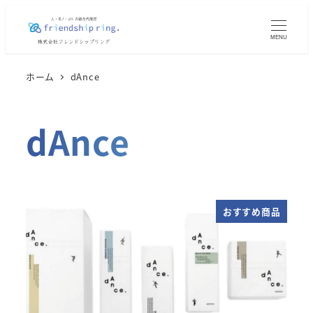
メ
イ
MENU
ン
コ
ホーム
dAnce
ン
テ
dAnce
ン
ツ
へ
移
動
おすすめ商品