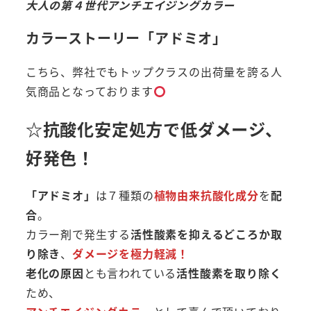
大人の第４世代アンチエイジングカラー
カラーストーリー「アドミオ」
こちら、弊社でもトップクラスの出荷量を誇る人
気商品となっております
☆抗酸化安定処方で低ダメージ、
好発色！
「アドミオ」
は７種類の
植物由来抗酸化成分
を
配
合
。
カラー剤で発生する
活性酸素を抑えるどころか取
り除き
、
ダメージを極力軽減！
老化の原因
とも言われている
活性酸素を取り除く
ため、