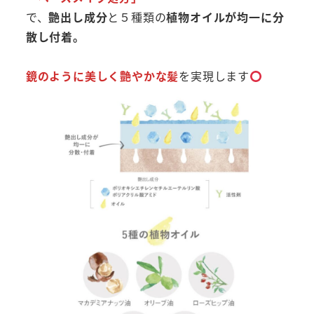
で、
艶出し成分
と５種類の
植物オイルが均一に分
散し付着。
鏡のように美しく艶やかな髪
を実現します