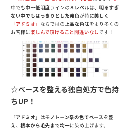
中でも
中〜低明度
ラインの
８レベル
は、
明るすぎ
ない中でもはっきりとした発色
が特に
美しく
「アドミオ」
ならではの
上品な色味
をより多くの
お客様に
楽しんで頂けること間違いなし
です！
☆ベースを整える独自処方で色持
ちUP！
「アドミオ」
は
モノトーン系の色でベースを整
え
、
根本から毛先まで均一
に染め上げます。