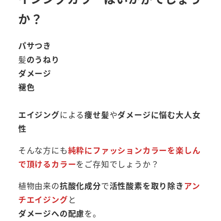
か？
パサつき
髪
のうねり
ダメージ
褪色
エイジング
による
痩せ髪
や
ダメージに悩む大人女
性
そんな方にも
純粋にファッションカラーを楽しん
で頂けるカラー
をご存知でしょうか？
植物由来の
抗酸化成分
で
活性酸素を取り除き
アン
チエイジング
と
ダメージへの配慮
を。