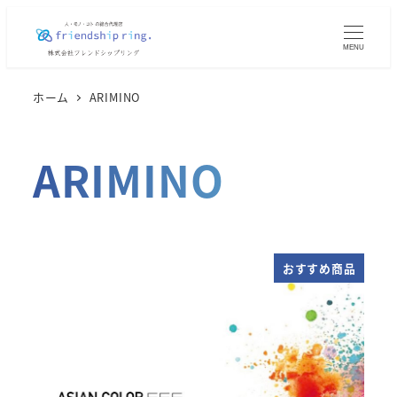
メ
イ
MENU
ン
コ
ホーム
ARIMINO
ン
テ
ARIMINO
ン
ツ
へ
移
動
おすすめ商品