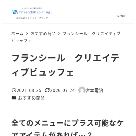
メ
イ
MENU
ン
コ
ホーム
おすすめ商品
フランシール クリエイティブ
ン
ビュッフェ
テ
フランシール クリエイテ
ン
ツ
ィブビュッフェ
へ
移
2021-08-25
2026-07-24
宮本竜治
動
投稿日
更新日
著
カテゴリー
おすすめ商品
者
全てのメニューにプラス可能なケ
アアイテムがあれば…？