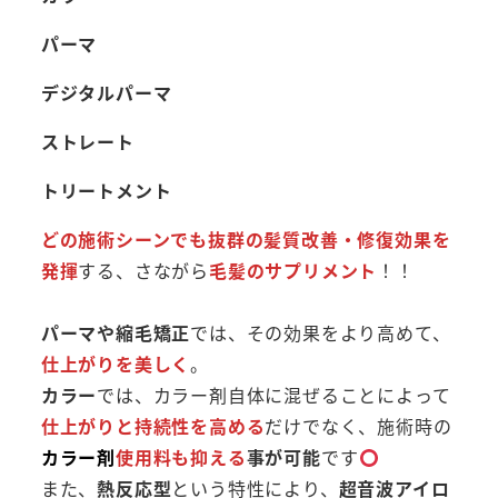
パーマ
デジタルパーマ
ストレート
トリートメント
どの施術シーンでも抜群の髪質改善・修復効果を
発揮
する、さながら
毛髪のサプリメント
！！
パーマや縮毛矯正
では、その効果をより高めて、
仕上がりを美しく
。
カラー
では、カラー剤自体に混ぜることによって
仕上がりと持続性を高める
だけでなく、施術時の
カラー剤
使用料も抑える
事が可能
です
また、
熱反応型
という特性により、
超音波アイロ