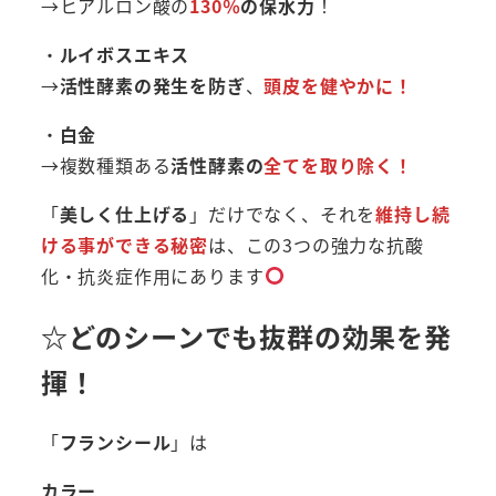
→ヒアルロン酸の
130％
の保水力
！
・
ルイボスエキス
→
活性酵素の発生を防ぎ
、
頭皮を健やかに！
・
白金
→複数種類ある
活性酵素の
全てを取り除く！
「
美しく仕上げる
」だけでなく、それを
維持し続
ける事ができる秘密
は、この3つの強力な抗酸
化・抗炎症作用にあります
☆どのシーンでも抜群の効果を発
揮！
「
フランシール
」は
カラー