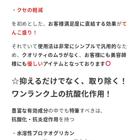
・
クセの軽減
を初めとした、
お客様満足度に直結する効果
が
て
んこ盛り！
それでいて
使用法は非常にシンプルで汎用的
なた
め、
クオリティのムラがなく
、
お客様にも美容師
様にも
優しい
アイテムとなっております
☆抑えるだけでなく、取り除く！
ワンランク上の抗酸化作用！
豊富な有効成分
の中でも
特筆
すべきは、
抗酸化・抗炎症作用
を持つ
・
水溶性プロテオグリカン