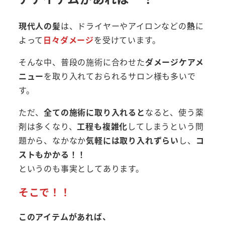
現代人の髪
は、ドライヤーやアイロンなどの
熱
に
よって
日々ダメージ
を受けています。
そんな中、普段の施術に合わせた
ダメージケアメ
ニュー
を取り入れておられるサロン様も多いで
す。
ただ、
全ての施術に取り入れると
なると、使う薬
剤は多くなり、
工程も複雑化
してしまうという問
題から、なかなか
気軽には取り入れずらい
し、
コ
ストもかかる！！
というのも事実としてあります。
そこで！！
このアイテムがあれば、