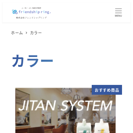
メ
イ
MENU
ン
コ
ホーム
カラー
ン
テ
カラー
ン
ツ
へ
移
動
おすすめ商品