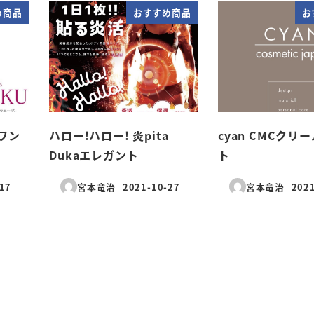
め商品
おすすめ商品
お
 ワン
ハロー!ハロー! 炎pita
cyan CMCクリ
Dukaエレガント
ト
17
宮本竜治
2021-10-27
宮本竜治
202
投稿日
投稿