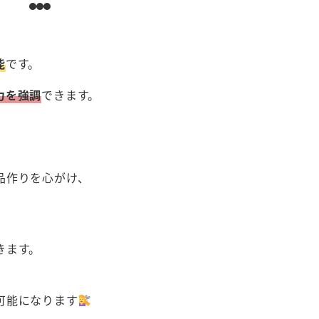
能
です。
力を強調
できます。
品作りを心がけ、
きます。
可能になります