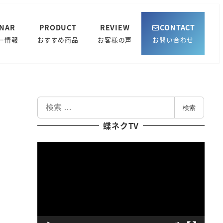
INAR
PRODUCT
REVIEW
CONTACT
ー情報
おすすめ商品
お客様の声
お問い合わせ
検
検索
索
蝶ネクTV
動
画
プ
レ
ー
ヤ
ー