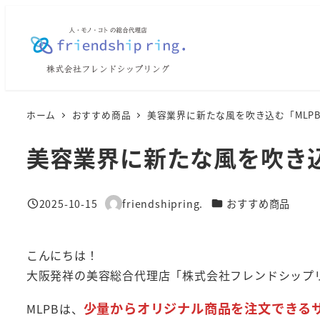
メ
イ
ン
コ
ン
テ
ホーム
おすすめ商品
美容業界に新たな風を吹き込む「MLP
ン
美容業界に新たな風を吹き込
ツ
へ
移
カテゴリー
2025-10-15
friendshipring.
おすすめ商品
投稿日
著
動
者
こんにちは！
大阪発祥の美容総合代理店「株式会社フレンドシップリング fr
少量からオリジナル商品を注文できる
MLPBは、