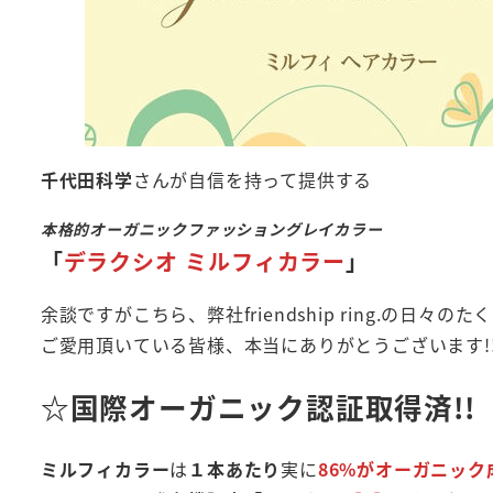
千代田科学
さんが自信を持って提供する
本格的オーガニックファッショングレイカラー
「
デラクシオ ミルフィカラー
」
余談ですがこちら、弊社friendship ring.の
ご愛用頂いている皆様、本当にありがとうございます!
☆国際オーガニック認証取得済!!
ミルフィカラー
は
１本あたり
実に
86%がオーガニック成