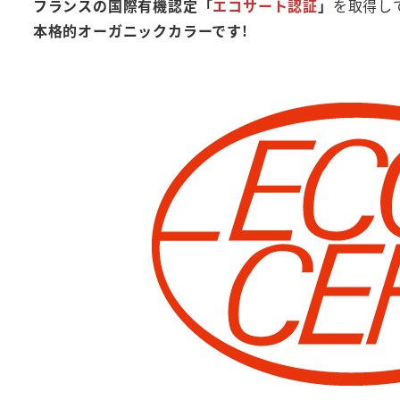
フランスの国際有機認定「
エコサート認証
」
を取得し
本格的オーガニックカラーです!