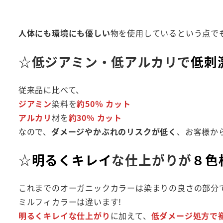
人体にも環境にも優しい
物を使用しているという点で
☆低ジアミン・低アルカリで
低刺
従来品に比べて、
ジアミン
染料を
約50％ カット
アルカリ
材を
約30% カット
なので、
ダメージやかぶれのリスクが低く
、お客様か
☆
明るくキレイ
な仕上がりが
８色
これまでのオーガニックカラーは染まりの良さの部分
ミルフィカラーは違います!
明るくキレイな仕上がり
に加えて、
低ダメージ処方で