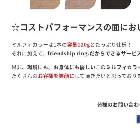
☆コストパフォーマンスの面にお
ミルフィカラーは1本の
容量120g
とたっぷり仕様！
それに加えて、
friendship ring.だからできるサービ
是非、
環境にも
、
お身体にも優しい
この
ミルフィカラ
たくさんの
お客様を笑顔に
して頂きたいと思っておりま
皆様のお問い合わ