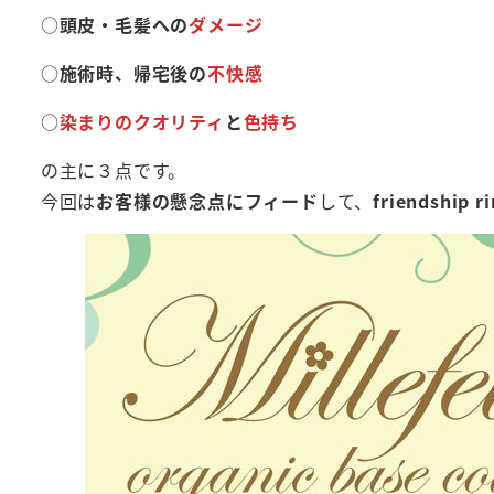
○
頭皮・毛髪への
ダメージ
○
施術時、帰宅後の
不快感
○
染まりのクオリティ
と
色持ち
の主に３点です。
今回は
お客様の懸念点にフィード
して、
friendship