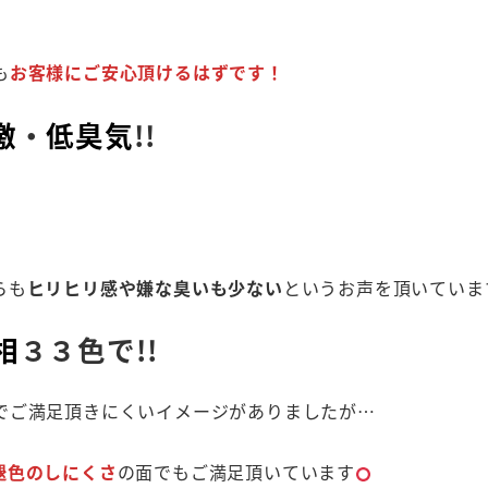
も
お客様にご安心頂けるはずです！
激
・
低臭気
!!
らも
ヒリヒリ感や嫌な臭いも少ない
というお声を頂いていま
相
３３色で!!
でご満足頂きにくいイメージがありましたが…
褪色のしにくさ
の面でもご満足頂いています