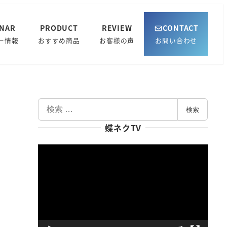
INAR
PRODUCT
REVIEW
CONTACT
ー情報
おすすめ商品
お客様の声
お問い合わせ
検
検索
索
蝶ネクTV
動
画
プ
レ
ー
ヤ
ー