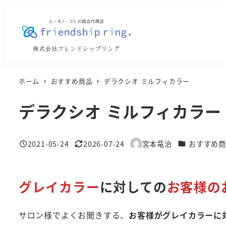
メ
イ
ン
コ
ン
テ
ホーム
おすすめ商品
デラクシオ ミルフィカラー
ン
デラクシオ ミルフィカラー
ツ
へ
移
カテゴリー
2021-05-24
2026-07-24
宮本竜治
おすすめ
投稿日
更新日
著
動
者
グレイカラー
に対しての
お客様の
サロン様でよくお聞きする、
お客様がグレイカラーに