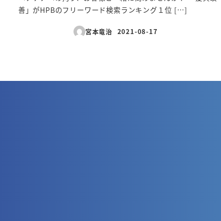
善」がHPBのフリーワード検索ランキング１位 […]
宮本竜治
2021-08-17
投稿日
投
稿
の
ペ
ー
ジ
送
り