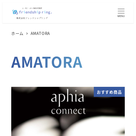
メ
イ
MENU
ン
コ
ホーム
AMATORA
ン
テ
AMATORA
ン
ツ
へ
移
動
おすすめ商品