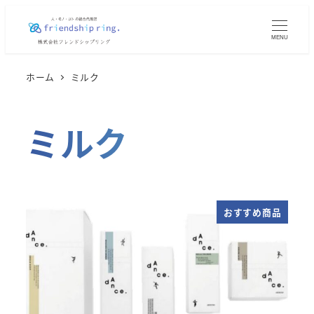
メ
イ
MENU
ン
コ
ホーム
ミルク
ン
テ
ミルク
ン
ツ
へ
移
動
おすすめ商品