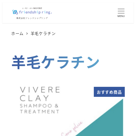
メ
イ
MENU
ン
コ
ホーム
羊毛ケラチン
ン
テ
羊毛ケラチン
ン
ツ
へ
移
動
おすすめ商品