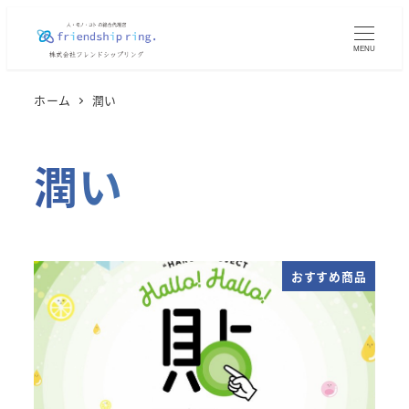
メ
イ
MENU
ン
コ
ホーム
潤い
ン
テ
潤い
ン
ツ
へ
移
動
おすすめ商品