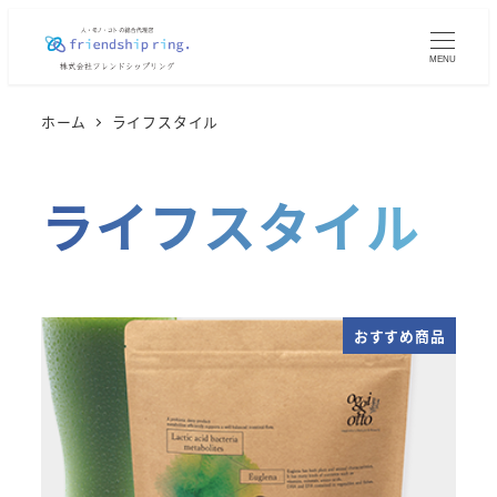
メ
イ
MENU
ン
コ
ホーム
ライフスタイル
ン
テ
ライフスタイル
ン
ツ
へ
移
動
おすすめ商品