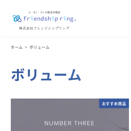
メ
イ
ン
コ
ン
テ
ホーム
ボリューム
ン
ツ
ボリューム
へ
移
動
おすすめ商品