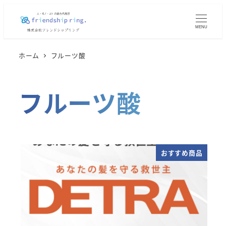
メ
イ
MENU
ン
コ
ホーム
フルーツ酸
ン
テ
フルーツ酸
ン
ツ
へ
移
動
おすすめ商品