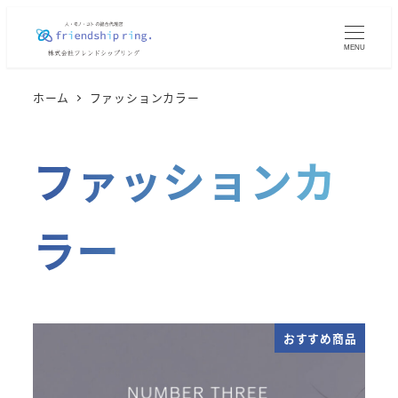
メ
イ
MENU
ン
コ
ホーム
ファッションカラー
ン
テ
ファッションカ
ン
ツ
へ
ラー
移
動
おすすめ商品