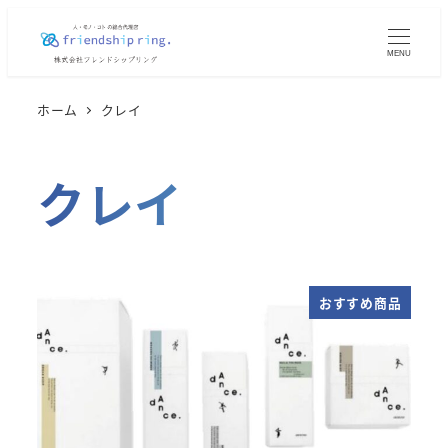
メ
イ
MENU
ン
コ
ホーム
クレイ
ン
テ
クレイ
ン
ツ
へ
移
動
おすすめ商品