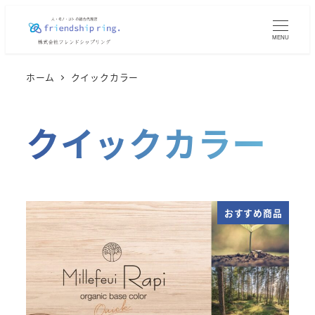
メ
イ
MENU
ン
コ
ホーム
クイックカラー
ン
テ
クイックカラー
ン
ツ
へ
移
動
おすすめ商品