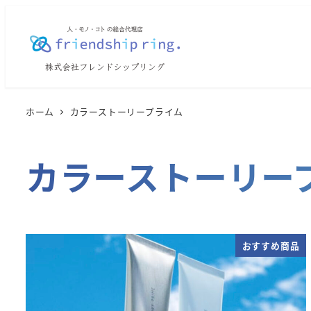
メ
イ
ン
コ
ン
テ
ホーム
カラーストーリープライム
ン
ツ
カラーストーリー
へ
移
動
おすすめ商品