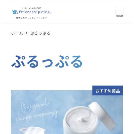
メ
イ
MENU
ン
コ
ホーム
ぷるっぷる
ン
テ
ぷるっぷる
ン
ツ
へ
移
動
おすすめ商品